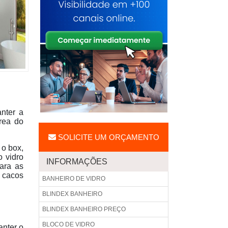
nter a
rea do
SOLICITE UM ORÇAMENTO
 o box,
o vidro
INFORMAÇÕES
para as
 cacos
BANHEIRO DE VIDRO
BLINDEX BANHEIRO
BLINDEX BANHEIRO PREÇO
BLOCO DE VIDRO
anter o