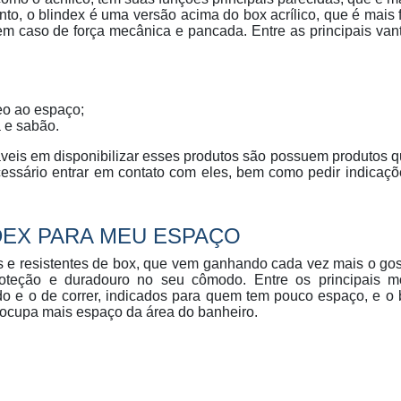
to, o blindex é uma versão acima do box acrílico, que é mais f
 em caso de força mecânica e pancada. Entre as principais va
eo ao espaço;
 e sabão.
veis em disponibilizar esses produtos são possuem produtos 
cessário entrar em contato com eles, bem como pedir indicaç
DEX PARA MEU ESPAÇO
 e resistentes de box, que vem ganhando cada vez mais o gos
oteção e duradouro no seu cômodo. Entre os principais m
do e o de correr, indicados para quem tem pouco espaço, e o
 ocupa mais espaço da área do banheiro.