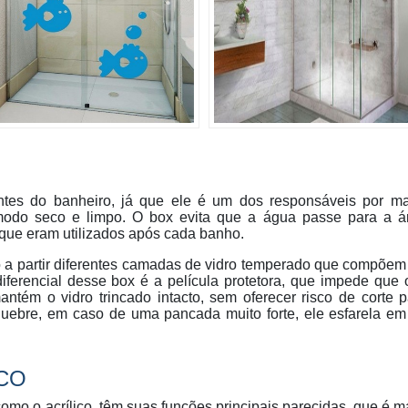
ntes do banheiro, já que ele é um dos responsáveis por ma
modo seco e limpo. O box evita que a água passe para a á
 que eram utilizados após cada banho.
o a partir diferentes camadas de vidro temperado que compõem
 diferencial desse box é a película protetora, que impede que 
ntém o vidro trincado intacto, sem oferecer risco de corte 
uebre, em caso de uma pancada muito forte, ele esfarela em
ICO
omo o acrílico, têm suas funções principais parecidas, que é m