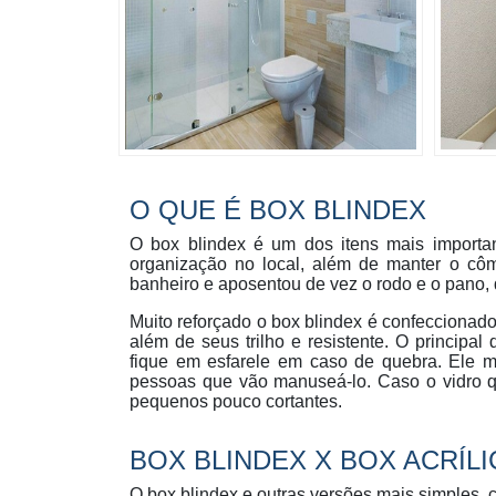
O QUE É BOX BLINDEX
O box blindex é um dos itens mais importa
organização no local, além de manter o cô
banheiro e aposentou de vez o rodo e o pano,
Muito reforçado o box blindex é confeccionad
além de seus trilho e resistente. O principal
fique em esfarele em caso de quebra. Ele ma
pessoas que vão manuseá-lo. Caso o vidro q
pequenos pouco cortantes.
BOX BLINDEX X BOX ACRÍL
O box blindex e outras versões mais simples, c