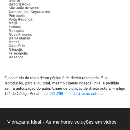
Niterói
Belford Roxo
São João de Meriti
Campos dos Goytacazes
Petrópolis
Volta Redonda
Magé
Itaboraí
Mesquita
Nova Friburgo
Barra Mansa
Macaé
Cabo Frio
Nilópolis
Teresópolis
Resende
O conteúdo do texto desta página é de direito reservado. Sua
reprodução, parcial ou total, mesmo citando nossos links, é proibida
sem a autorização do autor. Crime de violação de direito autoral – artigo
184 do Código Penal –
Lei 9610/98 - Lei de direitos autorais
.
Vidraçaria Ideal - As melhores soluções em vidros