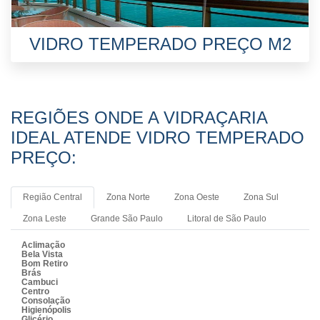
VIDRO TEMPERADO PREÇO M2
REGIÕES ONDE A VIDRAÇARIA
IDEAL ATENDE VIDRO TEMPERADO
PREÇO:
Região Central
Zona Norte
Zona Oeste
Zona Sul
Zona Leste
Grande São Paulo
Litoral de São Paulo
Aclimação
Bela Vista
Bom Retiro
Brás
Cambuci
Centro
Consolação
Higienópolis
Glicério