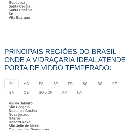
República
Santa Cecília
Santa Efigênia
Sé
Vila Buarque
PRINCIPAIS REGIÕES DO BRASIL
ONDE A VIDRAÇARIA IDEAL ATENDE
PORTA DE VIDRO TEMPERADO:
RJ
MG
ES
SP
PR
SC
RS
PE
BA
CE
GO e DF
AM
PA
Rio de Janeiro
São Gonçalo
Duque de Caxias
Nova Iguaçu
Niterói
Belford Roxo
São João de Meriti
Campos dos Goytacazes