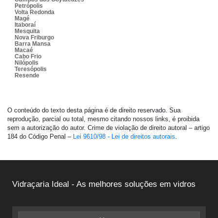
Petrópolis
Volta Redonda
Magé
Itaboraí
Mesquita
Nova Friburgo
Barra Mansa
Macaé
Cabo Frio
Nilópolis
Teresópolis
Resende
O conteúdo do texto desta página é de direito reservado. Sua
reprodução, parcial ou total, mesmo citando nossos links, é proibida
sem a autorização do autor. Crime de violação de direito autoral – artigo
184 do Código Penal –
Lei 9610/98 - Lei de direitos autorais
.
Vidraçaria Ideal - As melhores soluções em vidros