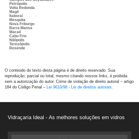
Petrópolis
Volta Redonda
Magé
Itaboraí
Mesquita
Nova Friburgo
Barra Mansa
Macaé
Cabo Frio
Nilópolis
Teresópolis
Resende
O conteúdo do texto desta página é de direito reservado. Sua
reprodução, parcial ou total, mesmo citando nossos links, é proibida
sem a autorização do autor. Crime de violação de direito autoral – artigo
184 do Código Penal –
Lei 9610/98 - Lei de direitos autorais
.
Vidraçaria Ideal - As melhores soluções em vidros