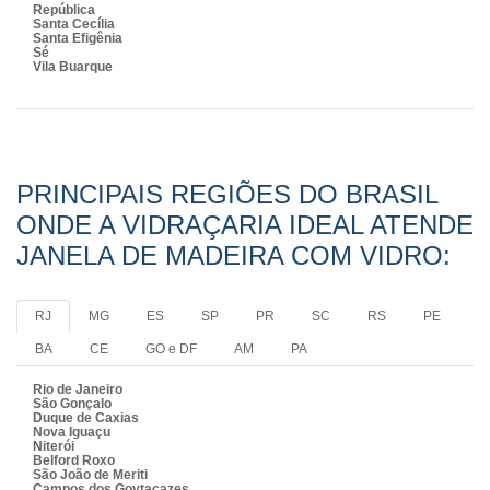
República
Santa Cecília
Santa Efigênia
Sé
Vila Buarque
PRINCIPAIS REGIÕES DO BRASIL
ONDE A VIDRAÇARIA IDEAL ATENDE
JANELA DE MADEIRA COM VIDRO:
RJ
MG
ES
SP
PR
SC
RS
PE
BA
CE
GO e DF
AM
PA
Rio de Janeiro
São Gonçalo
Duque de Caxias
Nova Iguaçu
Niterói
Belford Roxo
São João de Meriti
Campos dos Goytacazes