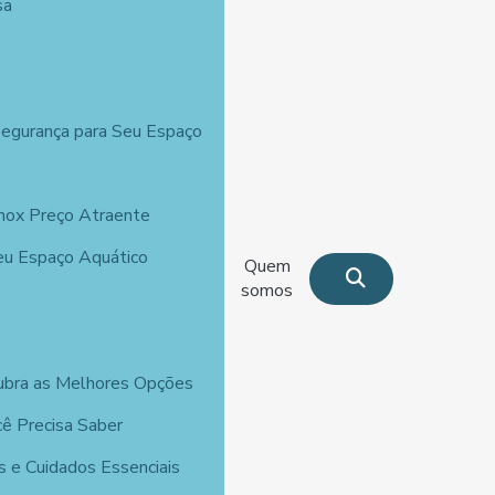
sa
o
Segurança para Seu Espaço
Inox Preço Atraente
Seu Espaço Aquático
Quem
somos
ubra as Melhores Opções
ê Precisa Saber
s e Cuidados Essenciais