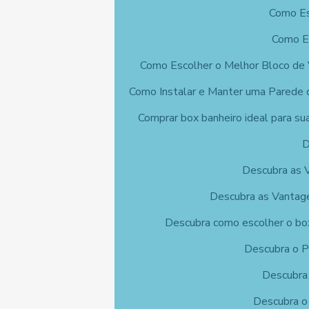
Como Es
Como Es
Como Escolher o Melhor Bloco de 
Como Instalar e Manter uma Parede 
Comprar box banheiro ideal para su
D
Descubra as 
Descubra as Vantage
Descubra como escolher o box
Descubra o P
Descubra
Descubra o