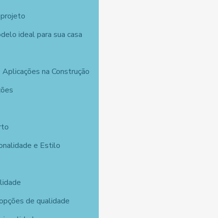
 projeto
delo ideal para sua casa
 Aplicações na Construção
ções
rto
onalidade e Estilo
lidade
 opções de qualidade