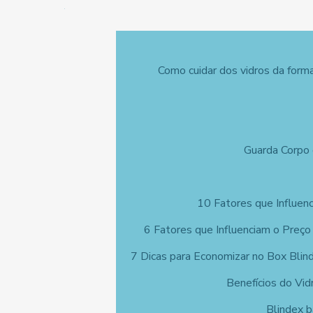
Como cuidar dos vidros da form
Guarda Corpo 
10 Fatores que Influen
6 Fatores que Influenciam o Preço
7 Dicas para Economizar no Box Blin
Benefícios do Vi
Blindex b