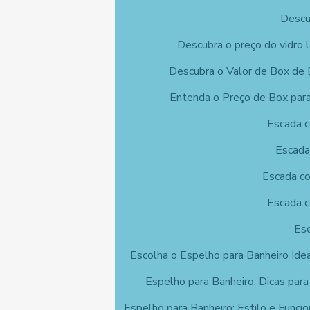
Descu
Descubra o preço do vidro 
Descubra o Valor de Box de 
Entenda o Preço de Box para
Escada c
Escada
Escada co
Escada c
Esc
Escolha o Espelho para Banheiro Ide
Espelho para Banheiro: Dicas para
Espelho para Banheiro: Estilo e Funci