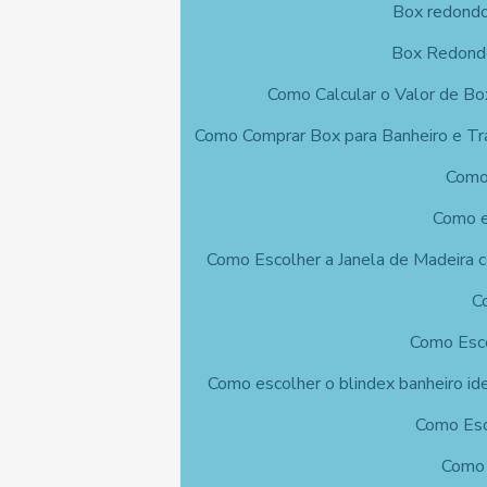
Box redondo 
Box Redondo
Como Calcular o Valor de Bo
Como Comprar Box para Banheiro e Tr
Como 
Como e
Como Escolher a Janela de Madeira c
C
Como Esco
Como escolher o blindex banheiro ide
Como Esc
Como 