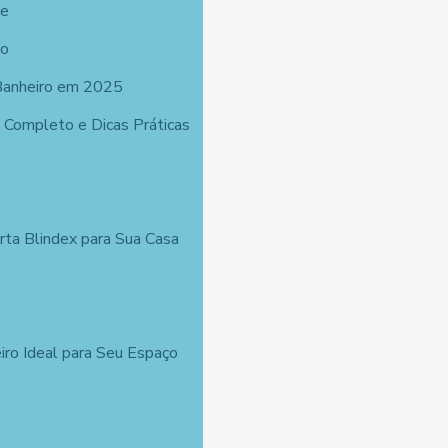
de
ço
Banheiro em 2025
 Completo e Dicas Práticas
ta Blindex para Sua Casa
iro Ideal para Seu Espaço