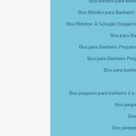
Box blindex para banh
Box Blindex para Banheiro:
Box Blindex: A Solução Elegante
Box para Ba
Box para Banheiro Pequen
Box para Banheiro Peq
Box para banhei
Box pequeno para banheiro é a 
Box peque
Box
Box pequen