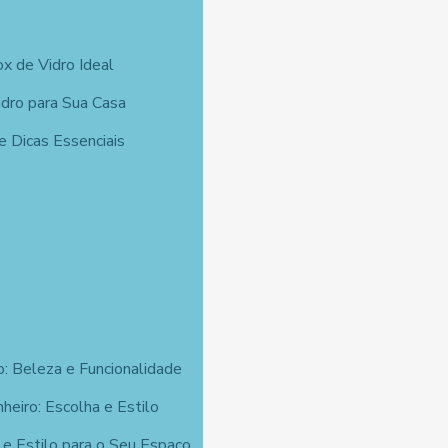
x de Vidro Ideal
idro para Sua Casa
 Dicas Essenciais
o: Beleza e Funcionalidade
heiro: Escolha e Estilo
e Estilo para o Seu Espaço