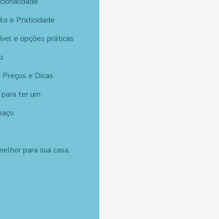
cionalidade
ilo e Praticidade
vel e opções práticas
o
 Preços e Dicas
 para ter um
paço
elhor para sua casa.
o