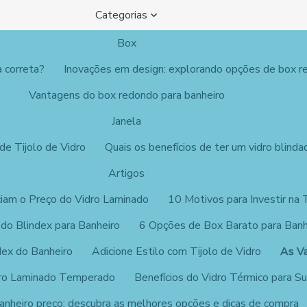
Categorias
Box
a correta?
Inovações em design: explorando opções de box r
Vantagens do box redondo para banheiro
Janela
de Tijolo de Vidro
Quais os benefícios de ter um vidro blinda
Artigos
ciam o Preço do Vidro Laminado
10 Motivos para Investir na 
 do Blindex para Banheiro
6 Opções de Box Barato para Banh
dex do Banheiro
Adicione Estilo com Tijolo de Vidro
As Va
dro Laminado Temperado
Benefícios do Vidro Térmico para S
anheiro preço: descubra as melhores opções e dicas de compra