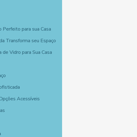
 Perfeito para sua Casa
da Transforma seu Espaço
a de Vidro para Sua Casa
aço
fisticada
 Opções Acessíveis
tas
a