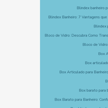
Blindex banheiro p
Blindex Banheiro: 7 Vantagens que
Blindex 
Bloco de Vidro: Descubra Como Tran
Bloco de Vidro:
Box A
Box articulad
Box Articulado para Banheiro
B
Box barato para 
Box Barato para Banheiro: Conf