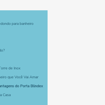
edondo para banheiro
do?
Torre de Inox
eiro que Você Vai Amar
ntagens do Porta Blindex
ua Casa