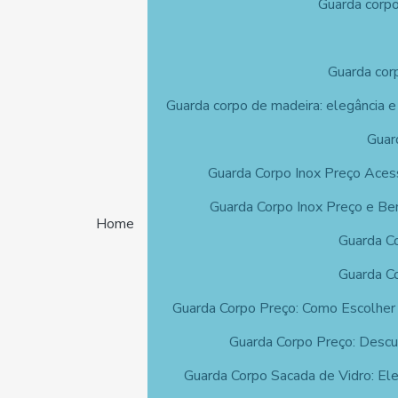
Guarda corpo
Guarda corp
Guarda corpo de madeira: elegância e
Guar
Guarda Corpo Inox Preço Aces
Guarda Corpo Inox Preço e Ben
Home
Guarda Co
Guarda C
Guarda Corpo Preço: Como Escolher
Guarda Corpo Preço: Descu
Guarda Corpo Sacada de Vidro: El