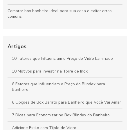
Comprar box banheiro ideal para sua casa e evitar erros
comuns
Porta de vidro temperado: praticidade e elegância para sua
casa
Artigos
Box Blindex: A Solução Elegante para o Seu Banheiro
10 Fatores que Influenciam o Preço do Vidro Laminado
Envidraçamento de Sacada: Potenciais Vantagens e Dicas
Essenciais
10 Motivos para Investir na Torre de Inox
6 Fatores que Influenciam o Preço do Blindex para
Banheiro
6 Opções de Box Barato para Banheiro que Você Vai Amar
7 Dicas para Economizar no Box Blindex do Banheiro
Adicione Estilo com Tijolo de Vidro