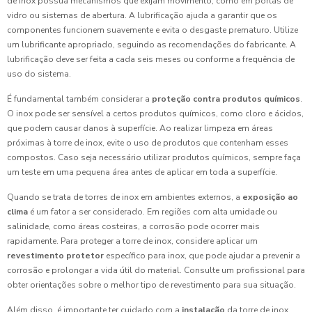
de inox possua mecanismos que exijam movimento, como em portas de
vidro ou sistemas de abertura. A lubrificação ajuda a garantir que os
componentes funcionem suavemente e evita o desgaste prematuro. Utilize
um lubrificante apropriado, seguindo as recomendações do fabricante. A
lubrificação deve ser feita a cada seis meses ou conforme a frequência de
uso do sistema.
É fundamental também considerar a
proteção contra produtos químicos
.
O inox pode ser sensível a certos produtos químicos, como cloro e ácidos,
que podem causar danos à superfície. Ao realizar limpeza em áreas
próximas à torre de inox, evite o uso de produtos que contenham esses
compostos. Caso seja necessário utilizar produtos químicos, sempre faça
um teste em uma pequena área antes de aplicar em toda a superfície.
Quando se trata de torres de inox em ambientes externos, a
exposição ao
clima
é um fator a ser considerado. Em regiões com alta umidade ou
salinidade, como áreas costeiras, a corrosão pode ocorrer mais
rapidamente. Para proteger a torre de inox, considere aplicar um
revestimento protetor
específico para inox, que pode ajudar a prevenir a
corrosão e prolongar a vida útil do material. Consulte um profissional para
obter orientações sobre o melhor tipo de revestimento para sua situação.
Além disso, é importante ter cuidado com a
instalação
da torre de inox.