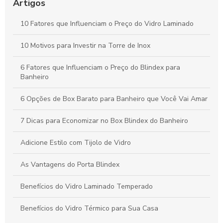
Artigos
Box Blindex: A Solução Elegante para o Seu Banheiro
10 Fatores que Influenciam o Preço do Vidro Laminado
Envidraçamento de Sacada: Potenciais Vantagens e Dicas
Essenciais
10 Motivos para Investir na Torre de Inox
6 Fatores que Influenciam o Preço do Blindex para
Banheiro
6 Opções de Box Barato para Banheiro que Você Vai Amar
7 Dicas para Economizar no Box Blindex do Banheiro
Adicione Estilo com Tijolo de Vidro
As Vantagens do Porta Blindex
Benefícios do Vidro Laminado Temperado
Benefícios do Vidro Térmico para Sua Casa