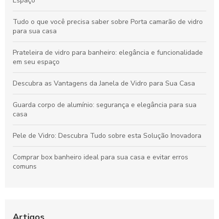
Espaço
Tudo o que você precisa saber sobre Porta camarão de vidro
para sua casa
Prateleira de vidro para banheiro: elegância e funcionalidade
em seu espaço
Descubra as Vantagens da Janela de Vidro para Sua Casa
Guarda corpo de alumínio: segurança e elegância para sua
casa
Pele de Vidro: Descubra Tudo sobre esta Solução Inovadora
Comprar box banheiro ideal para sua casa e evitar erros
comuns
Porta de vidro temperado: praticidade e elegância para sua
casa
Artigos
Box Blindex: A Solução Elegante para o Seu Banheiro