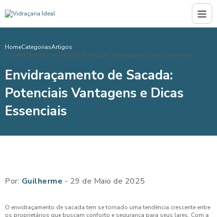
Home
Categorias
Artigos
Envidraçamento de Sacada: Potenciais Vantagens e Dicas Essenciais
Envidraçamento de Sacada:
Potenciais Vantagens e Dicas
Essenciais
Por:
Guilherme
- 29 de Maio de 2025
O envidraçamento de sacada tem se tornado uma tendência crescente entre
os proprietários que buscam conforto e segurança para seus lares. Com a