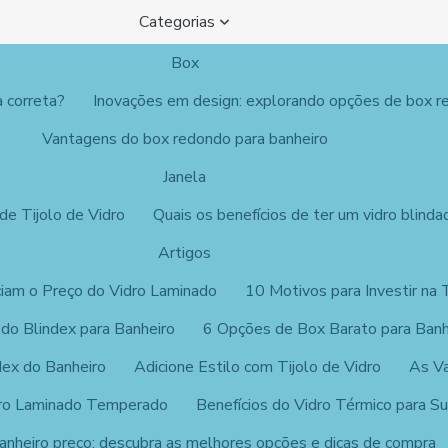
Categorias
Box
a correta?
Inovações em design: explorando opções de box r
Vantagens do box redondo para banheiro
Janela
de Tijolo de Vidro
Quais os benefícios de ter um vidro blinda
Artigos
ciam o Preço do Vidro Laminado
10 Motivos para Investir na 
 do Blindex para Banheiro
6 Opções de Box Barato para Banh
dex do Banheiro
Adicione Estilo com Tijolo de Vidro
As Va
dro Laminado Temperado
Benefícios do Vidro Térmico para S
anheiro preço: descubra as melhores opções e dicas de compra