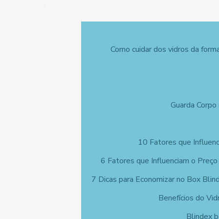
Como cuidar dos vidros da form
Guarda Corpo 
10 Fatores que Influen
6 Fatores que Influenciam o Preço
7 Dicas para Economizar no Box Blin
Benefícios do Vi
Blindex b