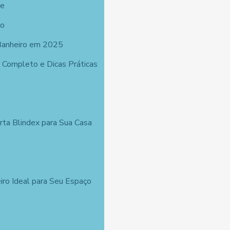
de
ço
Banheiro em 2025
 Completo e Dicas Práticas
ta Blindex para Sua Casa
iro Ideal para Seu Espaço