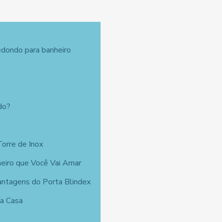
edondo para banheiro
do?
Torre de Inox
eiro que Você Vai Amar
ntagens do Porta Blindex
ua Casa