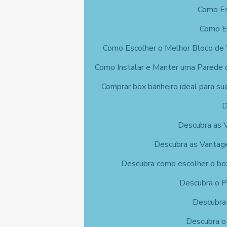
Como Es
Como Es
Como Escolher o Melhor Bloco de 
Como Instalar e Manter uma Parede 
Comprar box banheiro ideal para su
D
Descubra as 
Descubra as Vantage
Descubra como escolher o box
Descubra o P
Descubra
Descubra o