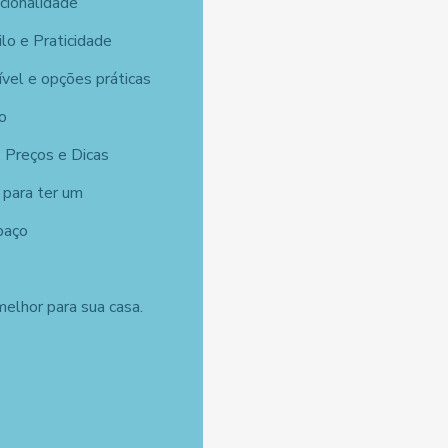
cionalidade
ilo e Praticidade
vel e opções práticas
o
 Preços e Dicas
 para ter um
paço
elhor para sua casa.
o