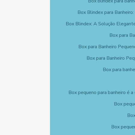
Box blindex para banh
Box Blindex para Banheiro:
Box Blindex: A Solução Elegante
Box para Ba
Box para Banheiro Pequen
Box para Banheiro Peq
Box para banhei
Box pequeno para banheiro é a 
Box peque
Box
Box pequen