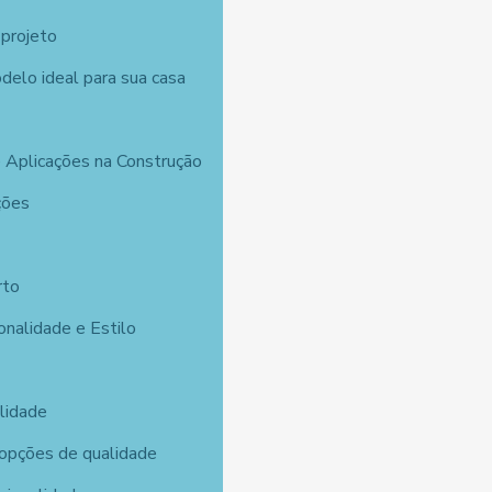
 projeto
delo ideal para sua casa
 Aplicações na Construção
ções
rto
onalidade e Estilo
lidade
 opções de qualidade