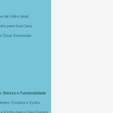
x de Vidro Ideal
idro para Sua Casa
 Dicas Essenciais
o: Beleza e Funcionalidade
heiro: Escolha e Estilo
e Estilo para o Seu Espaço