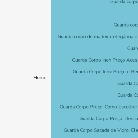
Guarda corpo
Guarda corp
Guarda corpo de madeira: elegância e
Guar
Guarda Corpo Inox Preço Aces
Guarda Corpo Inox Preço e Ben
Home
Guarda Co
Guarda C
Guarda Corpo Preço: Como Escolher
Guarda Corpo Preço: Descu
Guarda Corpo Sacada de Vidro: El