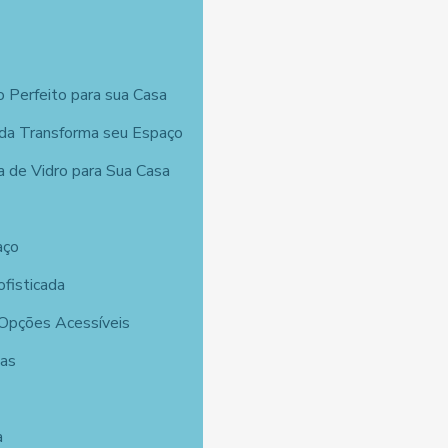
 Perfeito para sua Casa
da Transforma seu Espaço
a de Vidro para Sua Casa
aço
fisticada
 Opções Acessíveis
tas
a