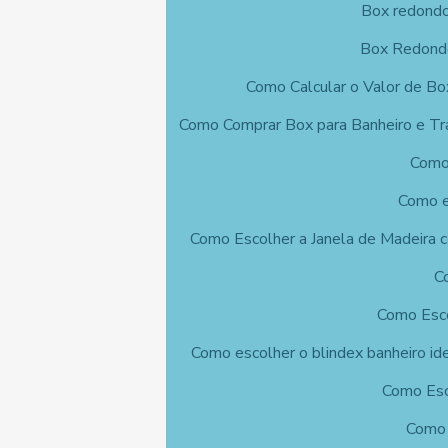
Box redondo 
Box Redondo
Como Calcular o Valor de Bo
Como Comprar Box para Banheiro e Tr
Como 
Como e
Como Escolher a Janela de Madeira c
C
Como Esco
Como escolher o blindex banheiro ide
Como Esc
Como 