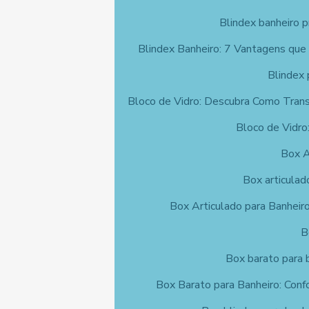
Blindex banheiro p
Blindex Banheiro: 7 Vantagens que
Blindex 
Bloco de Vidro: Descubra Como Tran
Bloco de Vidro:
Box A
Box articulad
Box Articulado para Banheiro
B
Box barato para 
Box Barato para Banheiro: Conf