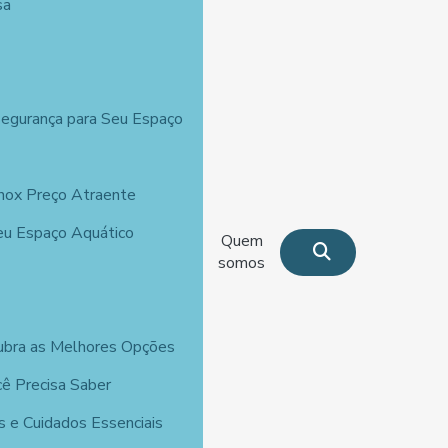
sa
o
Segurança para Seu Espaço
Inox Preço Atraente
Seu Espaço Aquático
Quem
somos
ubra as Melhores Opções
ê Precisa Saber
s e Cuidados Essenciais