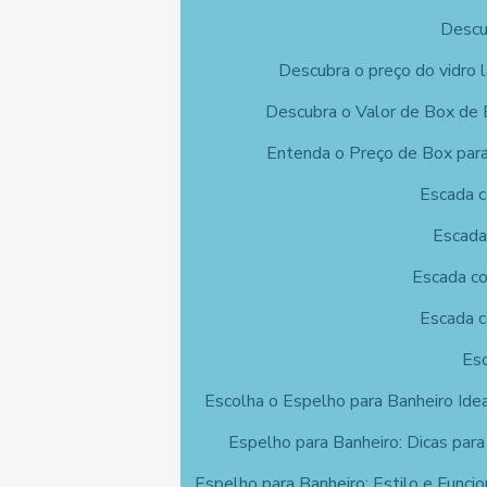
Descu
Descubra o preço do vidro 
Descubra o Valor de Box de 
Entenda o Preço de Box para
Escada c
Escada
Escada co
Escada c
Esc
Escolha o Espelho para Banheiro Ide
Espelho para Banheiro: Dicas para
Espelho para Banheiro: Estilo e Funci