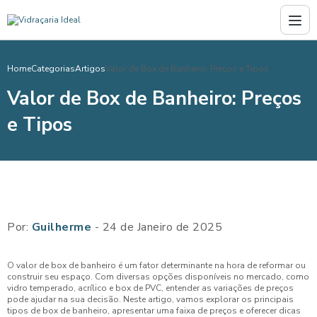
Home
Categorias
Artigos
Valor de Box de Banheiro: Preços e Tipos
Valor de Box de Banheiro: Preços
e Tipos
Por:
Guilherme
- 24 de Janeiro de 2025
O valor de box de banheiro é um fator determinante na hora de reformar ou
construir seu espaço. Com diversas opções disponíveis no mercado, como
vidro temperado, acrílico e box de PVC, entender as variações de preços
pode ajudar na sua decisão. Neste artigo, vamos explorar os principais
tipos de box de banheiro, apresentar uma faixa de preços e oferecer dicas