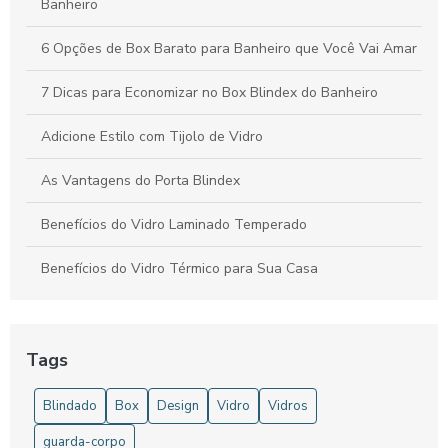
Banheiro
6 Opções de Box Barato para Banheiro que Você Vai Amar
7 Dicas para Economizar no Box Blindex do Banheiro
Adicione Estilo com Tijolo de Vidro
As Vantagens do Porta Blindex
Benefícios do Vidro Laminado Temperado
Benefícios do Vidro Térmico para Sua Casa
Blindex banheiro preço: descubra as melhores opções e
dicas de compra
Tags
Blindex banheiro preço: descubra como escolher o melhor
custo-benefício para seu projeto
Blindado
Box
Design
Vidro
Vidros
Blindex Banheiro: 7 Vantagens que Você Precisa Conhecer
guarda-corpo