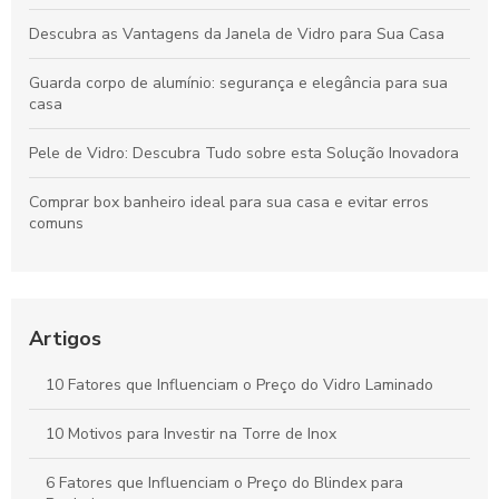
Descubra as Vantagens da Janela de Vidro para Sua Casa
Guarda corpo de alumínio: segurança e elegância para sua
casa
Pele de Vidro: Descubra Tudo sobre esta Solução Inovadora
Comprar box banheiro ideal para sua casa e evitar erros
comuns
Porta de vidro temperado: praticidade e elegância para sua
casa
Artigos
Box Blindex: A Solução Elegante para o Seu Banheiro
10 Fatores que Influenciam o Preço do Vidro Laminado
Envidraçamento de Sacada: Potenciais Vantagens e Dicas
Essenciais
10 Motivos para Investir na Torre de Inox
6 Fatores que Influenciam o Preço do Blindex para